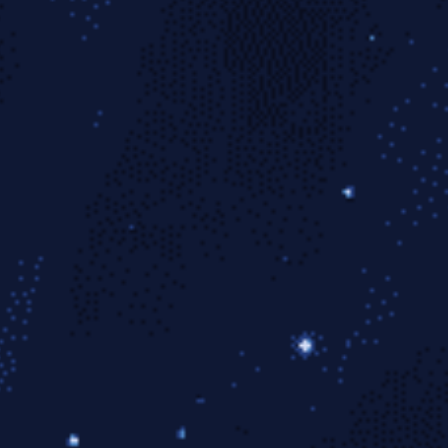
体育培训服务
提供青少年 / 成人运动培训（足球 / 篮
球 / 游泳等），含一对一及团体课程。
运动康复指导
针对运动损伤提供评估、康复训练及