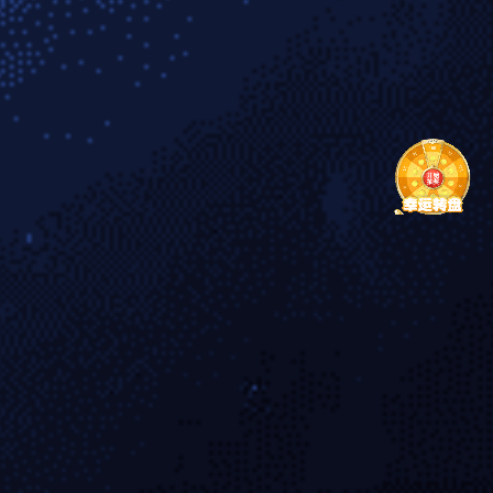
育器材生产、销售和体育活动策划的综合性企
秉承“创新、质量、服务”的核心理念，致力于为
体育产品和专业的体育服务，始终保持在行业内
要经营各类体育用品的批发与零售，涵盖了篮
个项目的器材。随着市场需求的不断变化，
牌值
逐渐发展成为集研发、生产、销售为一体的
产品的质量和技术水平，公司投资建立了现代化
进的生产设备和检测设施，确保每一款产品都能
。
产和销售，还积极拓展体育活动的策划与组织业
体育协会以及企事业单位的合作，公司成功策划
赛事和活动，包括足球联赛、马拉松、健身大赛
验和专业的服务团队，已经成为业内公认的体育