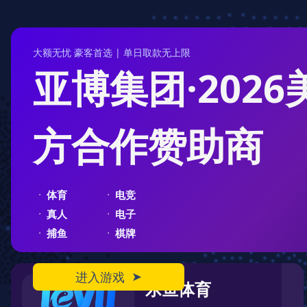
首页
了解
K1体
K1体育
跳动
球，燃烧的斗
这里是你的主